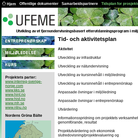
Offentlige dokumenter
Samarbeidspartnere
Tidsplan for prosjekt
Hjem
Tid- och aktivitetsplan
Aktivitet
Utveckling av infrastruktur
Utveckling av nätundervisning
Utveckling av kursinnehåll i miljöledning
Projektets parter:
www.interreg-sverige-
Utveckling av kursinnehåll i entreprenörskap
norge.com
www.kks.se
Anpassade övningar i miljöledning
www.hint.no
www.hist.no
Anpassade övningar i entreprenörskap
www.mh.se
www.ntnu.no
Utvärdering
Nordens Gröna Bälte
Informationsspridning om projektets verksamhet
genomförande, resultat
Projektutvärdering och ekonomisk
slutredovisning/projektevaluering og